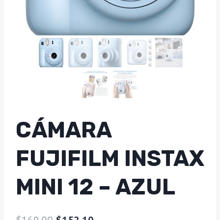
CÁMARA
FUJIFILM INSTAX
MINI 12 – AZUL
El
El
$
169.00
$
152.10