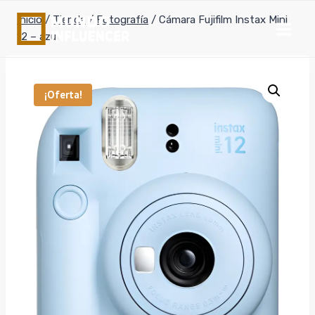
Saltar
Inicio
/
Tienda
/
Fotografía
/
Cámara Fujifilm Instax Mini
al
12 – azul
contenido
¡Oferta!