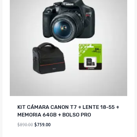
KIT CÁMARA CANON T7 + LENTE 18-55 +
MEMORIA 64GB + BOLSO PRO
El
El
$
890.00
$
759.00
precio
precio