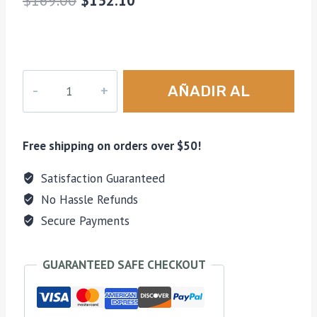
precio
precio
original
actual
era:
es:
Cámara
AÑADIR AL
$169.00.
$152.10.
Fujifilm
Instax
CARRITO
Mini
Free shipping on orders over $50!
12
–
Satisfaction Guaranteed
azul
No Hassle Refunds
cantidad
Secure Payments
GUARANTEED SAFE CHECKOUT