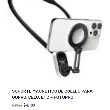
SOPORTE MAGNÉTICO DE CUELLO PARA
GOPRO, CELU, ETC – FOTOPRO
El
El
$
49.00
$
43.00