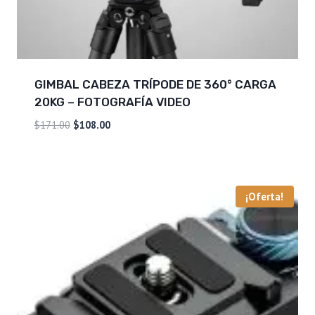
GIMBAL CABEZA TRÍPODE DE 360° CARGA
20KG – FOTOGRAFÍA VIDEO
El
El
$
171.00
$
108.00
precio
precio
original
actual
era:
es:
$171.00.
$108.00.
¡Oferta!