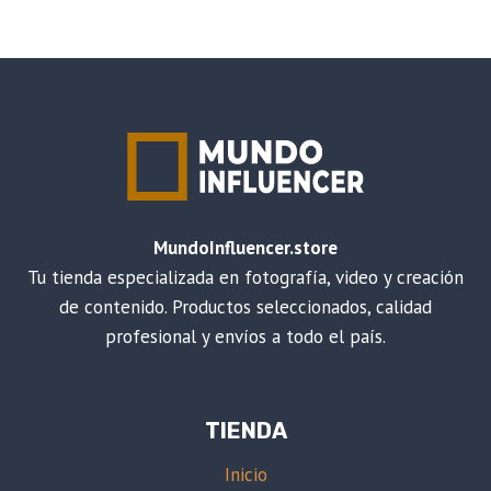
precio
precio
original
actual
era:
es:
$49.00.
$43.00.
MundoInfluencer.store
Tu tienda especializada en fotografía, video y creación
de contenido. Productos seleccionados, calidad
profesional y envíos a todo el país.
TIENDA
Inicio