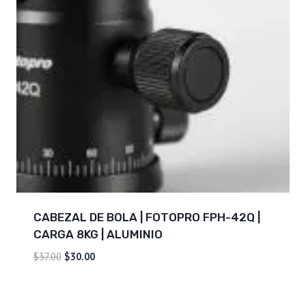
CABEZAL DE BOLA | FOTOPRO FPH-42Q |
CARGA 8KG | ALUMINIO
El
El
$
37.00
$
30.00
precio
precio
original
actual
era:
es: