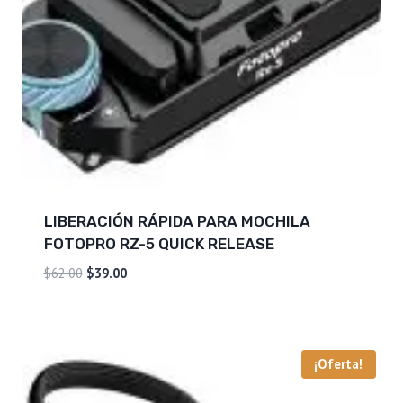
LIBERACIÓN RÁPIDA PARA MOCHILA
FOTOPRO RZ-5 QUICK RELEASE
El
El
$
62.00
$
39.00
precio
precio
original
actual
era:
es:
$62.00.
$39.00.
¡Oferta!