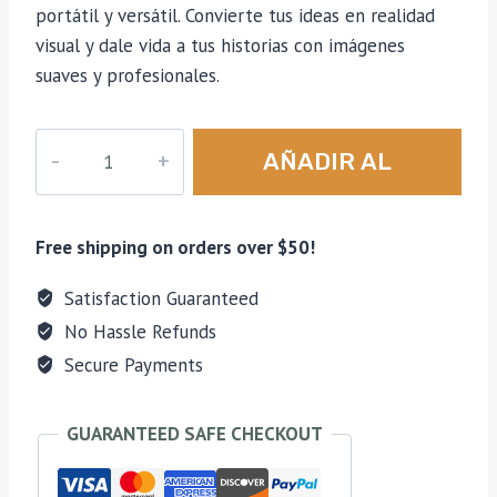
portátil y versátil. Convierte tus ideas en realidad
visual y dale vida a tus historias con imágenes
suaves y profesionales.
DJI
AÑADIR AL
Ronin-
SC
CARRITO
–
Free shipping on orders over $50!
Gimbal
Estabilizador
Satisfaction Guaranteed
para
No Hassle Refunds
Cámaras
Secure Payments
cantidad
GUARANTEED SAFE CHECKOUT