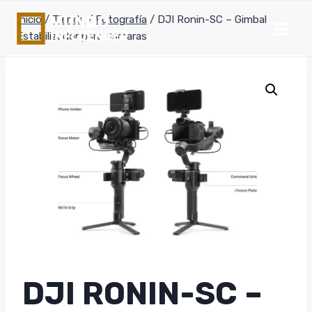
Saltar
Inicio
/
Tienda
/
Fotografía
/
DJI Ronin-SC – Gimbal
al
Estabilizador para Cámaras
contenido
DJI RONIN-SC –