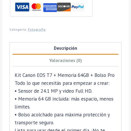
+
Bolso
Pro
cantidad
Categoría:
Fotografía
Descripción
Valoraciones (0)
Kit Canon EOS T7 + Memoria 64GB + Bolso Pro
Todo lo que necesitás para empezar a crear:
• Sensor de 24.1 MP y video Full HD.
• Memoria 64 GB incluida: más espacio, menos
límites.
• Bolso acolchado para máxima protección y
transporte seguro.
Listo para usar desde el primer día. ¡No te