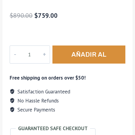
El
El
$
890.00
$
759.00
precio
precio
original
actual
era:
es:
Kit
AÑADIR AL
$890.00.
$759.00.
Cámara
Canon
CARRITO
T7
Free shipping on orders over $50!
+
Lente
Satisfaction Guaranteed
18-
No Hassle Refunds
55
Secure Payments
+
Memoria
GUARANTEED SAFE CHECKOUT
64gb