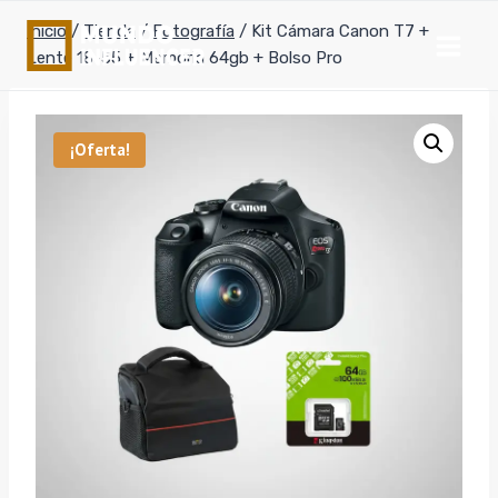
Saltar
Inicio
/
Tienda
/
Fotografía
/
Kit Cámara Canon T7 +
al
Lente 18-55 + Memoria 64gb + Bolso Pro
contenido
¡Oferta!