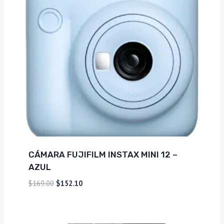
CÁMARA FUJIFILM INSTAX MINI 12 –
AZUL
El
El
$
169.00
$
152.10
precio
precio
original
actual
era:
es: