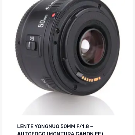
$169.00.
$152.10.
LENTE YONGNUO 50MM F/1.8 –
AUTOFOCO (MONTURA CANON EF)