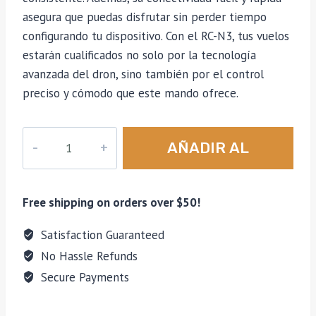
asegura que puedas disfrutar sin perder tiempo
configurando tu dispositivo. Con el RC-N3, tus vuelos
estarán cualificados no solo por la tecnología
avanzada del dron, sino también por el control
preciso y cómodo que este mando ofrece.
Control
AÑADIR AL
Remoto
RC-
CARRITO
N3
Free shipping on orders over $50!
para
DJI
Satisfaction Guaranteed
Neo
No Hassle Refunds
Mini
Secure Payments
4
Pro