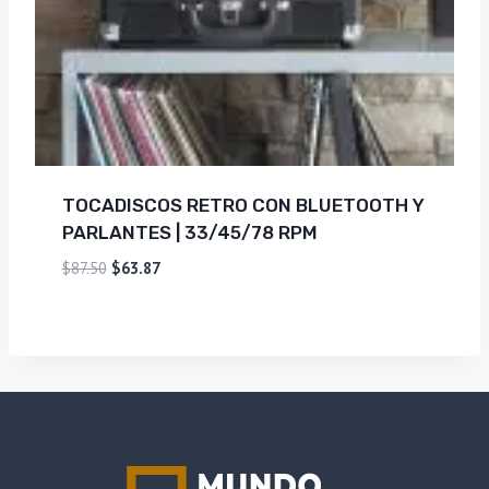
TOCADISCOS RETRO CON BLUETOOTH Y
PARLANTES | 33/45/78 RPM
El
El
$
87.50
$
63.87
precio
precio
original
actual
era:
es:
$87.50.
$63.87.