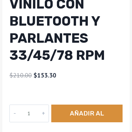
VINILO CON
BLUETOOTH Y
PARLANTES
33/45/78 RPM
El
El
$
210.00
$
153.30
precio
precio
original
actual
era:
es:
Tocadiscos
AÑADIR AL
$210.00.
$153.30.
De
Vinilo
CARRITO