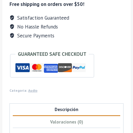
Con
Free shipping on orders over $50!
Bluetooth
Y
Satisfaction Guaranteed
Parlantes
No Hassle Refunds
33/45/78
Secure Payments
Rpm
cantidad
GUARANTEED SAFE CHECKOUT
Categoría:
Audio
Descripción
Valoraciones (0)