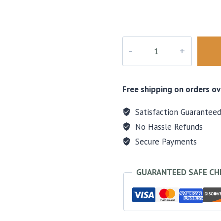
precio
precio
original
actual
era:
es:
Tocadiscos
$87.50.
$63.87.
Retro
Con
Bluetooth
Free shipping on orders ov
Y
Parlantes
Satisfaction Guarantee
|
No Hassle Refunds
33/45/78
Secure Payments
Rpm
cantidad
GUARANTEED SAFE C