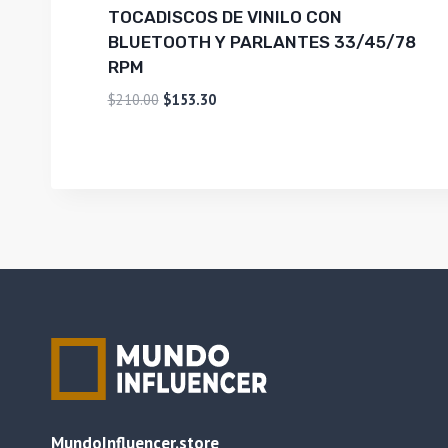
TOCADISCOS DE VINILO CON
BLUETOOTH Y PARLANTES 33/45/78
RPM
El
El
$
210.00
$
153.30
precio
precio
original
actual
era:
es:
$210.00.
$153.30.
MundoInfluencer.store