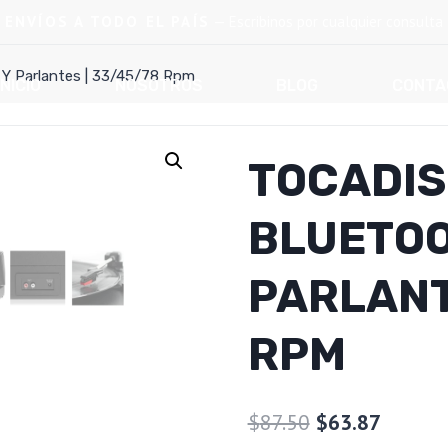
ENVÍOS A TODO EL PAÍS
— Escribinos por cualquier consulta
 Y Parlantes | 33/45/78 Rpm
INICIO
NOSOTROS
BLOG
CONTA
TOCADIS
BLUETOO
PARLANT
RPM
El
El
$
87.50
$
63.87