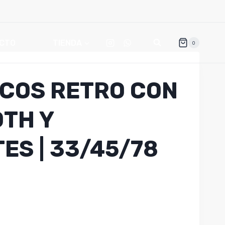
CTO
TIENDA
0
COS RETRO CON
TH Y
ES | 33/45/78