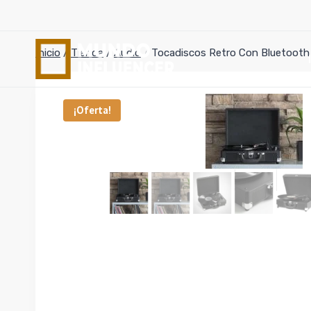
Saltar
al
contenido
Inicio
/
Tienda
/
Audio
/
Tocadiscos Retro Con Bluetooth
¡Oferta!