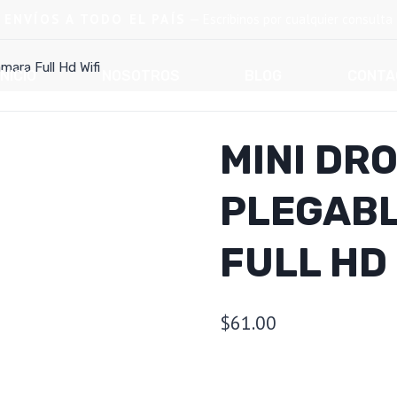
ENVÍOS A TODO EL PAÍS
— Escribinos por cualquier consulta
ara Full Hd Wifi
INICIO
NOSOTROS
BLOG
CONTA
MINI DR
PLEGABL
FULL HD 
$
61.00