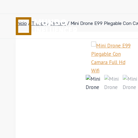
Saltar
al
contenido
Inicio
/
Tienda
/
Drones
/
Mini Drone E99 Plegable Con Cam