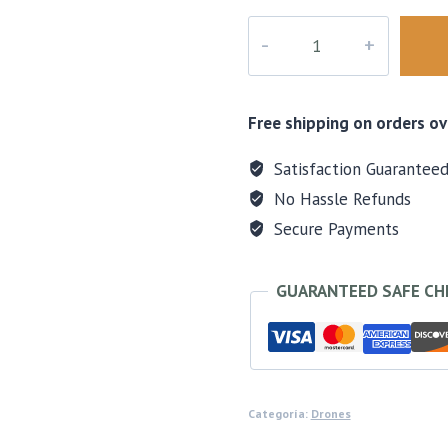
Mini
Drone
E99
Plegable
Free shipping on orders ov
Con
Camara
Satisfaction Guarantee
Full
No Hassle Refunds
Hd
Secure Payments
Wifi
cantidad
GUARANTEED SAFE C
Categoría:
Drones