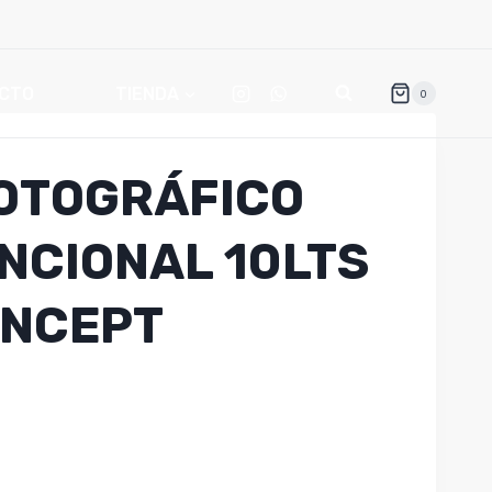
CTO
TIENDA
0
OTOGRÁFICO
NCIONAL 10LTS
ONCEPT