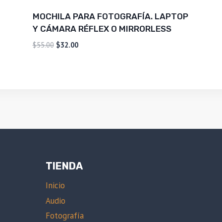
MOCHILA PARA FOTOGRAFÍA. LAPTOP
Y CÁMARA RÉFLEX O MIRRORLESS
El
El
$
55.00
$
32.00
precio
precio
original
actual
era:
es:
$55.00.
$32.00.
TIENDA
Inicio
Audio
Fotografía