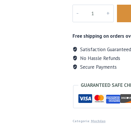
era:
es:
Bolso
$76.00.
$51.00
Fotográfico
Multifuncional
10lts
Free shipping on orders ov
–
K&f
Satisfaction Guarantee
Concept
No Hassle Refunds
cantidad
Secure Payments
GUARANTEED SAFE C
Categoría:
Mochilas