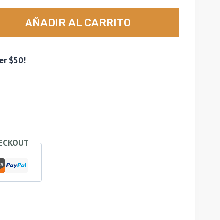
AÑADIR AL CARRITO
.
er $50!
d
HECKOUT