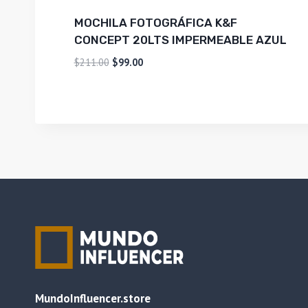
MOCHILA FOTOGRÁFICA K&F
CONCEPT 20LTS IMPERMEABLE AZUL
El
El
$
211.00
$
99.00
precio
precio
original
actual
era:
es:
$211.00.
$99.00.
MundoInfluencer.store