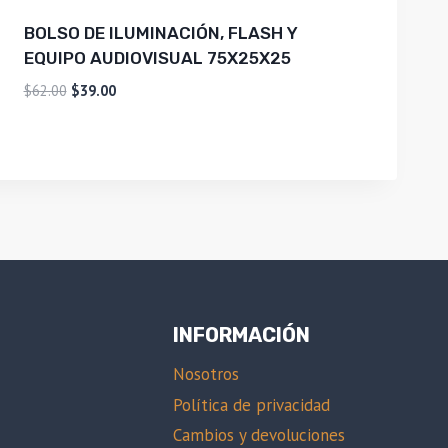
BOLSO DE ILUMINACIÓN, FLASH Y
EQUIPO AUDIOVISUAL 75X25X25
El
El
$
62.00
$
39.00
precio
precio
original
actual
era:
es:
$62.00.
$39.00.
INFORMACIÓN
Nosotros
Política de privacidad
Cambios y devoluciones