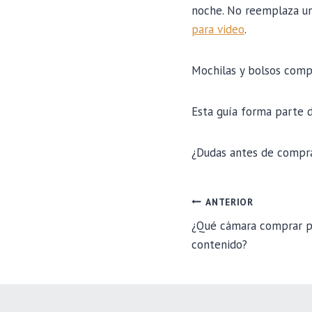
noche. No reemplaza un 
para video
.
Mochilas y bolsos com
Esta guía forma parte
¿Dudas antes de compra
NAVEGA
ANTERIOR
¿Qué cámara comprar p
contenido?
DE
ENTRAD