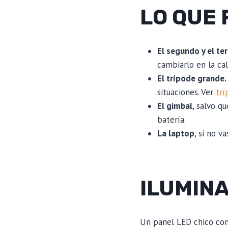
LO QUE
El segundo y el ter
cambiarlo en la cal
El trípode grande.
situaciones. Ver
trí
El gimbal
, salvo q
batería.
La laptop
, si no va
ILUMINA
Un panel LED chico con 