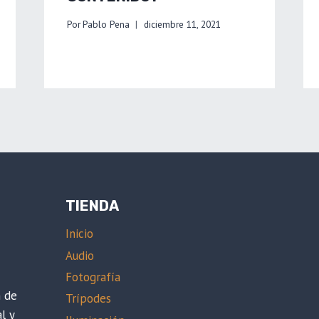
Por
Pablo Pena
diciembre 11, 2021
TIENDA
Inicio
Audio
Fotografía
n de
Trípodes
l y