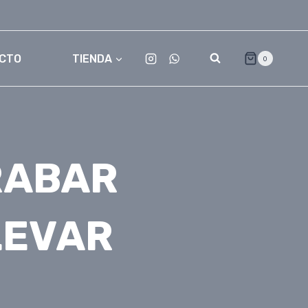
CTO
TIENDA
0
RABAR
LEVAR