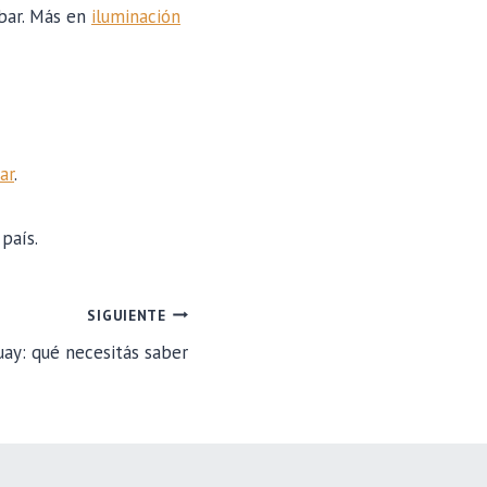
abar. Más en
iluminación
ar
.
 país.
SIGUIENTE
ay: qué necesitás saber