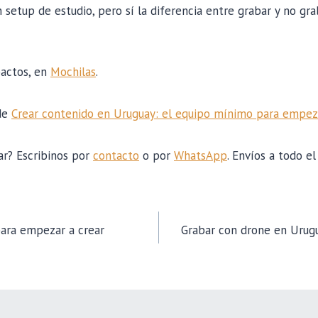
setup de estudio, pero sí la diferencia entre grabar y no gr
pactos, en
Mochilas
.
 de
Crear contenido en Uruguay: el equipo mínimo para empez
r? Escribinos por
contacto
o por
WhatsApp
. Envíos a todo el
CIÓN
ara empezar a crear
Grabar con drone en Urugu
AS