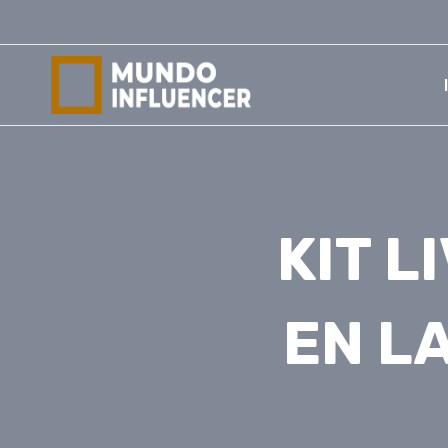
Saltar
al
contenido
KIT 
EN L