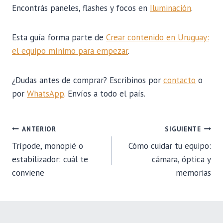
Encontrás paneles, flashes y focos en
Iluminación
.
Esta guía forma parte de
Crear contenido en Uruguay:
el equipo mínimo para empezar
.
¿Dudas antes de comprar? Escribinos por
contacto
o
por
WhatsApp
. Envíos a todo el país.
NAVEGACIÓN
ANTERIOR
SIGUIENTE
Trípode, monopié o
Cómo cuidar tu equipo:
DE
estabilizador: cuál te
cámara, óptica y
conviene
memorias
ENTRADAS